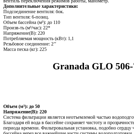
вентиль переключения режимов работы, манометр.
Дополнительные характеристики:
Подсоединение вентиля: бок.
Тип вентиля: 6-позиц.
Объем бассейна (м³): до 110
Произв-ть (м³/час): 22*
Напряжение(В): 220
Потребляемая мощность (кВт): 1,1
Резьбовое соединение: 2’’
Масса песка (кг): 225
Granada GLO 506-
Объем (м³): до 50
Напряжение(В): 220
Система фильтрации является неотъемлемой частью водоподго
Благодаря ей вода в бассейне сохраняет чистоту и прозрачност
периода времени. Фильтровальная установка, подобно сердцу ч
бассейна через все важнейшие части системы водоподготовки, 