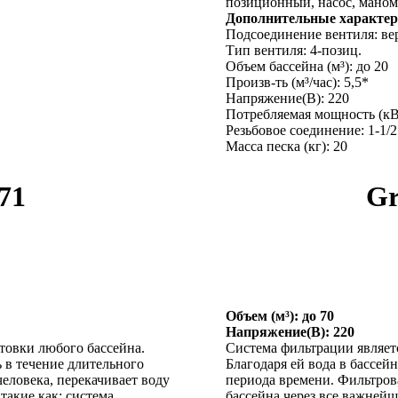
позиционный, насос, маном
Дополнительные характер
Подсоединение вентиля: ве
Тип вентиля: 4-позиц.
Объем бассейна (м³): до 20
Произв-ть (м³/час): 5,5*
Напряжение(В): 220
Потребляемая мощность (кВт
Резьбовое соединение: 1-1/2
Масса песка (кг): 20
71
Gr
Объем (м³): до 70
Напряжение(В): 220
товки любого бассейна.
Система фильтрации являет
ь в течение длительного
Благодаря ей вода в бассей
еловека, перекачивает воду
периода времени. Фильтрова
такие как: система
бассейна через все важнейш