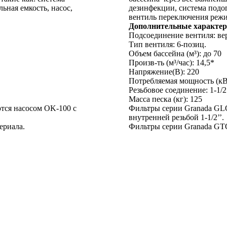
ьная емкость, насос,
дезинфекции, система подогр
вентиль переключения режи
Дополнительные характер
Подсоединение вентиля: ве
Тип вентиля: 6-позиц.
Объем бассейна (м³): до 70
Произв-ть (м³/час): 14,5*
Напряжение(В): 220
Потребляемая мощность (кВт
Резьбовое соединение: 1-1/2
Масса песка (кг): 125
тся насосом OK-100 с
Фильтры серии Granada GLO
внутренней резьбой 1-1/2’’.
ериала.
Фильтры серии Granada GTO