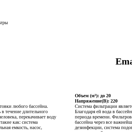
тры
Em
Объем (м³): до 20
Напряжение(В): 220
товки любого бассейна.
Система фильтрации являет
ь в течение длительного
Благодаря ей вода в бассей
еловека, перекачивает воду
периода времени. Фильтрова
такие как: система
бассейна через все важнейш
ьная емкость, насос,
дезинфекции, система подогр