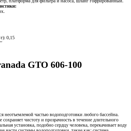
етр, платформа для фильтра и насоса, шланг гофрированный.
истики:
рх.
): 0,15
’’
anada GTO 606-100
ся неотъемлемой частью водоподготовки любого бассейна.
не сохраняет чистоту и прозрачность в течение длительного
льная установка, подобно сердцу человека, перекачивает воду
ие части системы водоподготовки, такие как: система